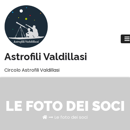
Salta
al
contenuto
Astrofili Valdillasi
Circolo Astrofili Valdillasi
LE FOTO DEI SOCI
Le foto dei soci