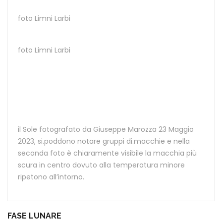
foto Limni Larbi
foto Limni Larbi
il Sole fotografato da Giuseppe Marozza 23 Maggio
2023, si.poddono notare gruppi di.macchie e nella
seconda foto è chiaramente visibile la macchia più
scura in centro dovuto alla temperatura minore
ripetono all’intorno.
FASE LUNARE